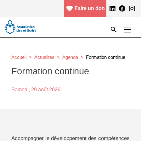
Aller au contenu principal
favorite
facebook
Faire un don
Menu header
Rechercher
search
Rechercher
Accueil
Actualités
Agenda
Formation continue
Formation continue
Samedi,
29 août 2026
Accompagner le développement des compétences