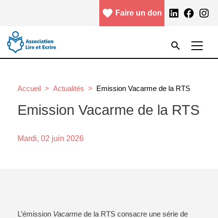
Aller au contenu principal
favorite
facebook
Faire un don
Menu header
Rechercher
search
Rechercher
Accueil
Actualités
Emission Vacarme de la RTS
Emission Vacarme de la RTS
Mardi, 02 juin 2026
L’émission
Vacarme
de la RTS consacre une série de