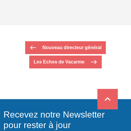
west
Nouveau directeur général
east
Les Echos de Vacarme
expand_less
Recevez notre Newsletter
pour rester à jour