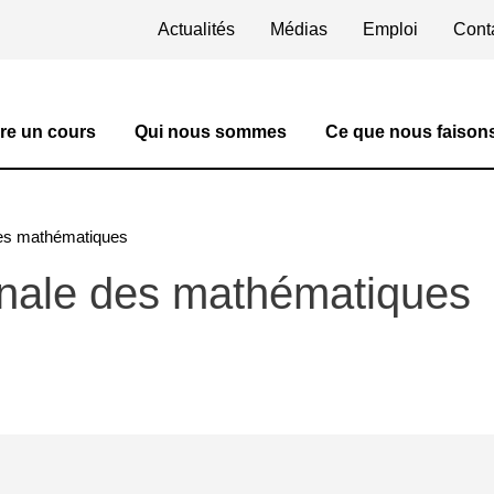
Actualités
Médias
Emploi
Cont
Menu header
gation
re un cours
Qui nous sommes
Ce que nous faison
des mathématiques
onale des mathématiques